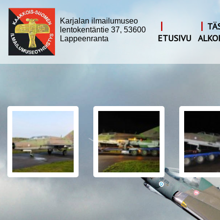
Karjalan ilmailumuseo
|
|
TÄ
lentokentäntie 37, 53600
ETUSIVU
ALKO
Lappeenranta