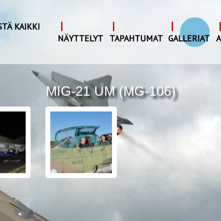
|
|
|
|
STÄ KAIKKI
I
NÄYTTELYT
TAPAHTUMAT
GALLERIAT
A
MIG-21 UM (MG-106)